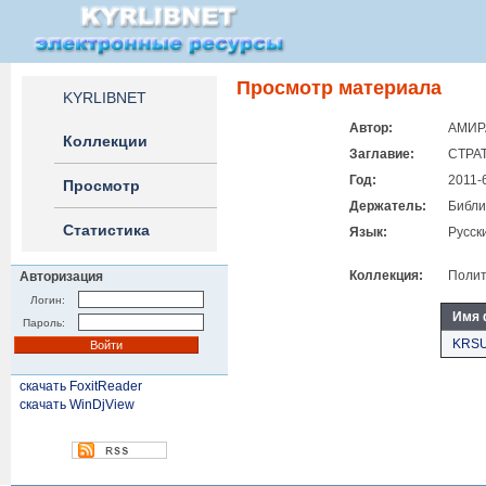
Просмотр материала
KYRLIBNET
Автор:
АМИРА
Коллекции
Заглавие:
СТРА
Год:
2011-
Просмотр
Держатель:
Библи
Статистика
Язык:
Русск
Коллекция:
Полит
Авторизация
Логин:
Имя 
Пароль:
KRSU
скачать FoxitReader
скачать WinDjView