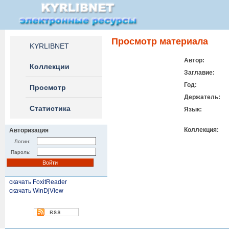
Просмотр материала
KYRLIBNET
Автор:
Коллекции
Заглавие:
Год:
Просмотр
Держатель:
Статистика
Язык:
Коллекция:
Авторизация
Логин:
Пароль:
скачать FoxitReader
скачать WinDjView