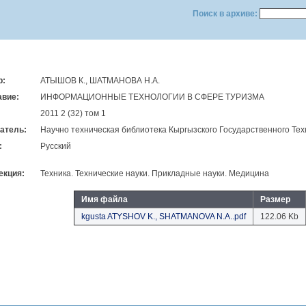
Поиск в архиве:
р:
АТЫШОВ К., ШАТМАНОВА Н.А.
авие:
ИНФОРМАЦИОННЫЕ ТЕХНОЛОГИИ В СФЕРЕ ТУРИЗМА
2011 2 (32) том 1
атель:
Научно техническая библиотека Кыргызского Государственного Тех
:
Русский
екция:
Техника. Технические науки. Прикладные науки. Медицина
Имя файла
Размер
kgusta ATYSHOV K., SHATMANOVA N.A..pdf
122.06 Kb