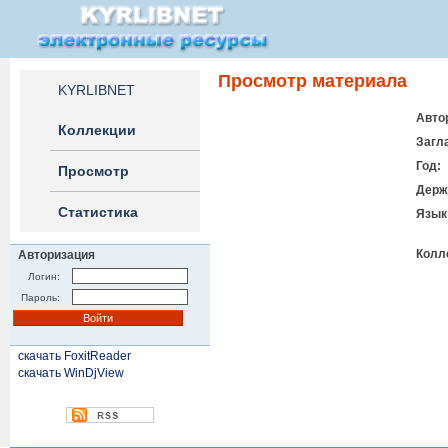
Просмотр материала
KYRLIBNET
Авто
Коллекции
Загл
Год:
Просмотр
Держ
Статистика
Язык
Колл
Авторизация
Логин:
Пароль:
скачать FoxitReader
скачать WinDjView