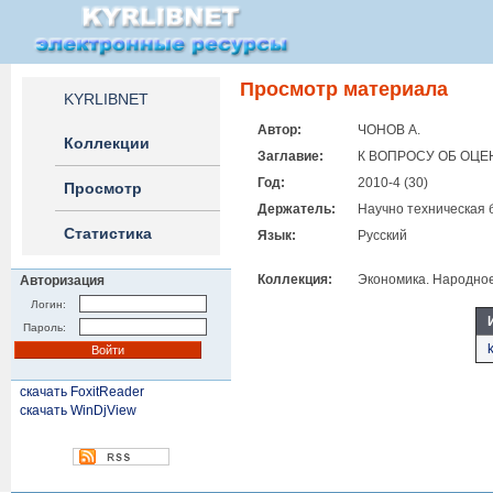
Просмотр материала
KYRLIBNET
Автор:
ЧОНОВ А.
Коллекции
Заглавие:
К ВОПРОСУ ОБ ОЦ
Год:
2010-4 (30)
Просмотр
Держатель:
Научно техническая 
Статистика
Язык:
Русский
Коллекция:
Экономика. Народное
Авторизация
Логин:
Пароль:
скачать FoxitReader
скачать WinDjView