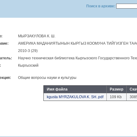
Поиск в архиве:
р:
МЫРЗАКУЛОВА К. Ш.
авие:
АМЕРИКА МАДАНИЯТЫНЫН КЫРГЫЗ КООМУНА ТИЙГИЗГЕН ТА
2010-3 (29)
атель:
Научно техническая библиотека Кыргызского Государственного Тех
:
Кыргызский
екция:
Общие вопросы науки и культуры
Имя файла
Размер
Ска
kgusta MYRZAKULOVA K. SH..pdf
109 Kb
308