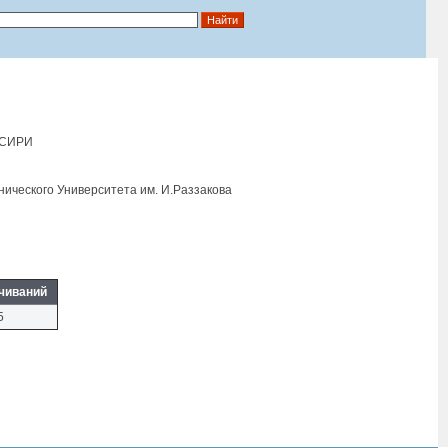
АСИРИ
нического Университета им. И.Раззакова
чиваний
5