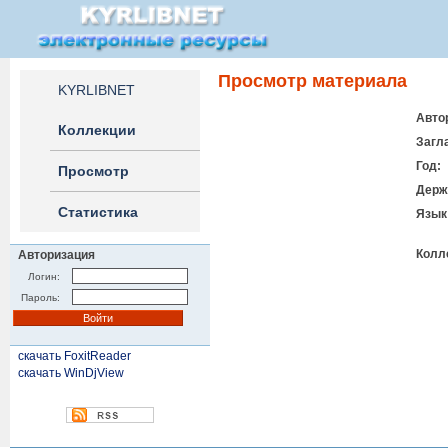
Просмотр материала
KYRLIBNET
Авто
Коллекции
Загл
Год:
Просмотр
Держ
Статистика
Язык
Колл
Авторизация
Логин:
Пароль:
скачать FoxitReader
скачать WinDjView