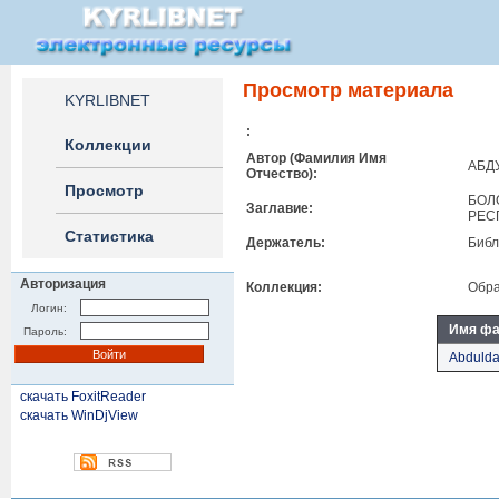
Просмотр материала
KYRLIBNET
:
Коллекции
Автор (Фамилия Имя
АБДУ
Отчество):
Просмотр
БОЛ
Заглавие:
РЕС
Статистика
Держатель:
Библ
Авторизация
Коллекция:
Обра
Логин:
Имя ф
Пароль:
Abdulda
скачать FoxitReader
скачать WinDjView