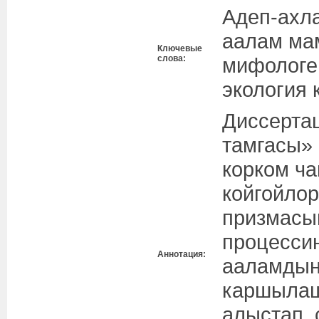
Адеп-ахла
аалам ма
Ключевые
слова:
мифологе
экология 
Диссерта
тамгасы»
корком ч
койгойлор
призмасы
процесси
Аннотация:
ааламдын
каршылаш
алыстап,