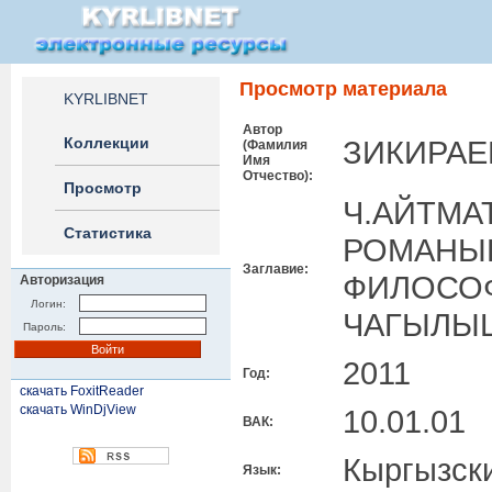
Просмотр материала
KYRLIBNET
Автор
Коллекции
ЗИКИРАЕ
(Фамилия
Имя
Отчество):
Просмотр
Ч.АЙТМА
Статистика
РОМАНЫН
Заглавие:
ФИЛОСО
Авторизация
Логин:
ЧАГЫЛЫ
Пароль:
2011
Год:
скачать FoxitReader
скачать WinDjView
10.01.01
ВАК:
Кыргызск
Язык: