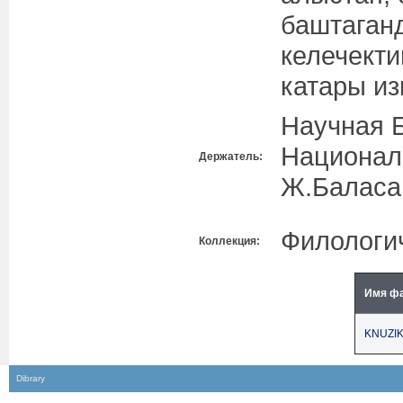
баштаган
келечекти
катары из
Научная 
Националь
Держатель:
Ж.Баласа
Филологич
Коллекция:
Имя ф
KNUZIKI
Dibrary