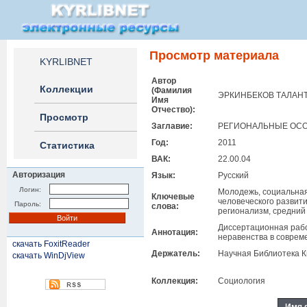
Просмотр материала
KYRLIBNET
Автор
Коллекции
(Фамилия
ЭРКИНБЕКОВ ТАЛАН
Имя
Отчество):
Просмотр
Заглавие:
РЕГИОНАЛЬНЫЕ ОСО
Год:
2011
Статистика
ВАК:
22.00.04
Авторизация
Язык:
Русский
Логин:
Молодежь, социальная
Ключевые
человеческого развити
Пароль:
слова:
регионализм, средний 
Диссертационная рабо
Аннотация:
неравенства в соврем
скачать FoxitReader
Держатель:
Научная Библиотека К
скачать WinDjView
Коллекция:
Социология