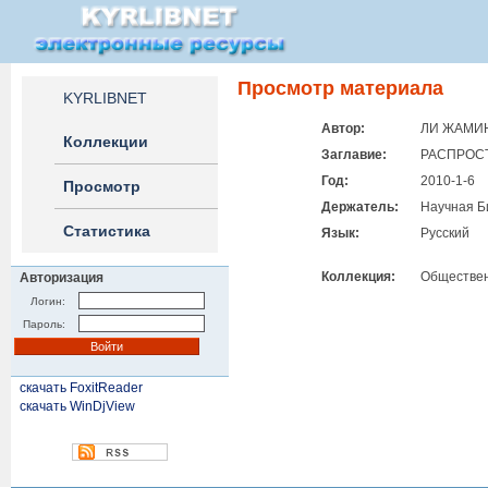
Просмотр материала
KYRLIBNET
Автор:
ЛИ ЖАМИ
Коллекции
Заглавие:
РАСПРОСТ
Год:
2010-1-6
Просмотр
Держатель:
Научная Б
Статистика
Язык:
Русский
Коллекция:
Общественн
Авторизация
Логин:
Пароль:
скачать FoxitReader
скачать WinDjView