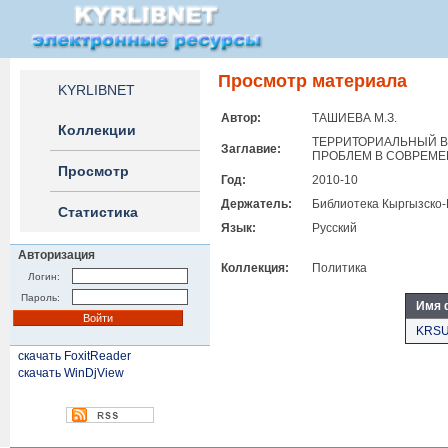
Просмотр материала
KYRLIBNET
Автор:
ТАШИЕВА М.З.
Коллекции
ТЕРРИТОРИАЛЬНЫЙ В
Заглавие:
ПРОБЛЕМ В СОВРЕМ
Просмотр
Год:
2010-10
Держатель:
Библиотека Кыргызско-
Статистика
Язык:
Русский
Авторизация
Коллекция:
Политика
Логин:
Пароль:
Имя 
KRSU
скачать FoxitReader
скачать WinDjView