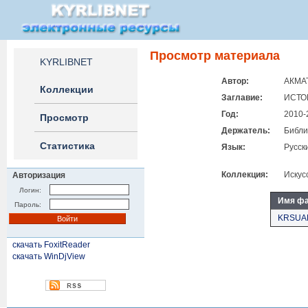
Просмотр материала
KYRLIBNET
Автор:
АКМА
Коллекции
Заглавие:
ИСТО
Год:
2010-
Просмотр
Держатель:
Библи
Статистика
Язык:
Русск
Коллекция:
Искус
Авторизация
Логин:
Имя ф
Пароль:
KRSUAK
скачать FoxitReader
скачать WinDjView