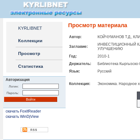
Просмотр материала
KYRLIBNET
Автор:
КОЙЧУМАНОВ Т.Д., КЛ
Коллекции
ИНВЕСТИЦИОННЫЙ КЛ
Заглавие:
УЛУЧШЕНИЮ
Просмотр
Год:
2010-1
Держатель:
Библиотека Кыргызско-
Статистика
Язык:
Русский
Авторизация
Коллекция:
Экономика. Народное х
Логин:
Пароль:
скачать FoxitReader
скачать WinDjView