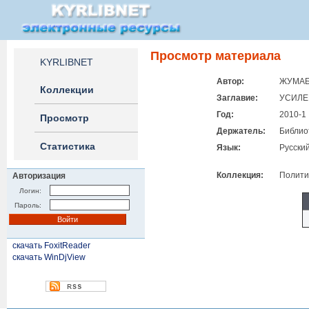
Просмотр материала
KYRLIBNET
Автор:
ЖУМАБА
Коллекции
Заглавие:
УСИЛЕ
Год:
2010-1
Просмотр
Держатель:
Библио
Статистика
Язык:
Русски
Коллекция:
Полити
Авторизация
Логин:
Пароль:
скачать FoxitReader
скачать WinDjView