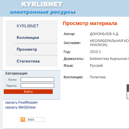
Просмотр материала
KYRLIBNET
Автор:
ДОНОНБАЕВ А.Д.
Коллекции
НЕОЛИБЕРАЛЬНАЯ КО
Заглавие:
АНАЛИЗА)
Просмотр
Год:
2010-1
Держатель:
Библиотека Кыргызско-
Статистика
Язык:
Русский
Авторизация
Коллекция:
Политика
Логин:
Пароль:
скачать FoxitReader
скачать WinDjView