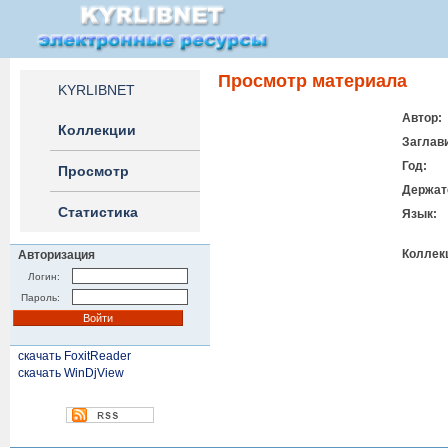
Просмотр материала
KYRLIBNET
Автор:
Коллекции
Заглав
Год:
Просмотр
Держат
Статистика
Язык:
Коллек
Авторизация
Логин:
Пароль:
скачать FoxitReader
скачать WinDjView