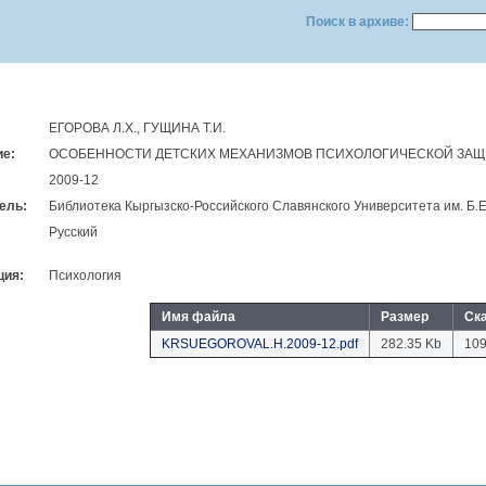
Поиск в архиве:
ЕГОРОВА Л.Х., ГУЩИНА Т.И.
ие:
ОСОБЕННОСТИ ДЕТСКИХ МЕХАНИЗМОВ ПСИХОЛОГИЧЕСКОЙ ЗАЩ
2009-12
ель:
Библиотека Кыргызско-Российского Славянского Университета им. Б.
Русский
ция:
Психология
Имя файла
Размер
Ск
KRSUEGOROVAL.H.2009-12.pdf
282.35 Kb
10