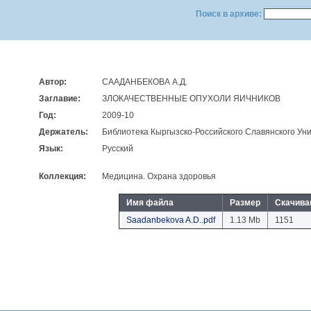
Поиск в архиве:
Автор:
СААДАНБЕКОВА А.Д.
Заглавие:
ЗЛОКАЧЕСТВЕННЫЕ ОПУХОЛИ ЯИЧНИКОВ
Год:
2009-10
Держатель:
Библиотека Кыргызско-Российского Славянского Уни
Язык:
Русский
Коллекция:
Медицина. Охрана здоровья
Имя файла
Размер
Скачива
Saadanbekova A.D..pdf
1.13 Mb
1151