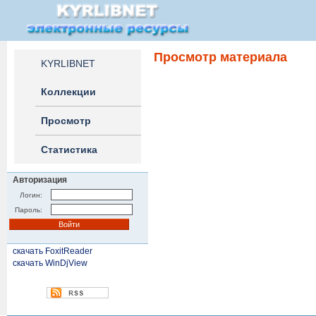
Просмотр материала
KYRLIBNET
Коллекции
Просмотр
Статистика
Авторизация
Логин:
Пароль:
скачать FoxitReader
скачать WinDjView