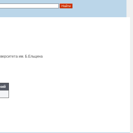
верситета им. Б.Eльцина
ний