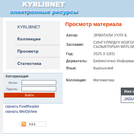
Просмотр материала
KYRLIBNET
Автор:
ЭРМАТАЛИ УУЛУ Б.
Коллекции
СИНГУЛЯРДУУ КОЗГО
Заглавие:
СЫЗЫКТАРЫН MATLA
Просмотр
Год:
2025-3-1(65)
Держатель:
Библиотечно Информац
Статистика
Язык:
Кыргызский
Авторизация
Коллекция:
Математика
Логин:
Пароль:
Имя 
JAGUE
скачать FoxitReader
скачать WinDjView