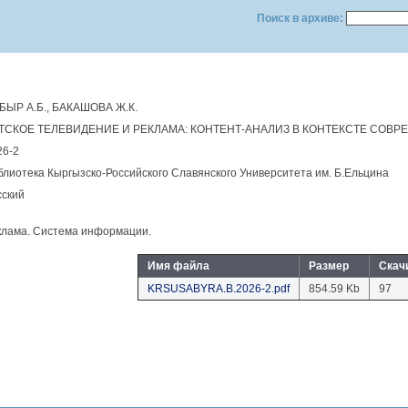
Поиск в архиве:
БЫР А.Б., БАКАШОВА Ж.К.
ТСКОЕ ТЕЛЕВИДЕНИЕ И РЕКЛАМА: КОНТЕНТ-АНАЛИЗ В КОНТЕКСТЕ СОВ
26-2
блиотека Кыргызско-Российского Славянского Университета им. Б.Eльцина
сский
клама. Система информации.
Имя файла
Размер
Скач
KRSUSABYRA.B.2026-2.pdf
854.59 Kb
97