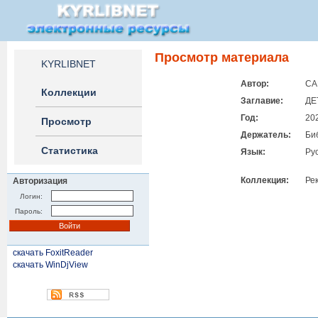
Просмотр материала
KYRLIBNET
Автор:
СА
Коллекции
Заглавие:
ДЕ
Год:
20
Просмотр
Держатель:
Би
Статистика
Язык:
Ру
Коллекция:
Ре
Авторизация
Логин:
Пароль:
скачать FoxitReader
скачать WinDjView