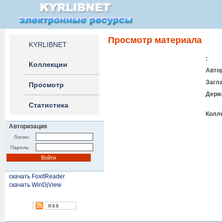
Просмотр материала
KYRLIBNET
:
Коллекции
Авто
Загл
Просмотр
Держ
Статистика
Колл
Авторизация
Логин:
Пароль:
скачать FoxitReader
скачать WinDjView