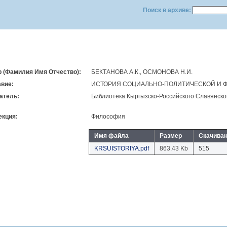
Поиск в архиве:
р (Фамилия Имя Отчество):
БЕКТАНОВА А.К., ОСМОНОВА Н.И.
авие:
ИСТОРИЯ СОЦИАЛЬНО-ПОЛИТИЧЕСКОЙ И 
атель:
Библиотека Кыргызско-Российского Славянско
екция:
Философия
Имя файла
Размер
Скачива
KRSUISTORIYA.pdf
863.43 Kb
515