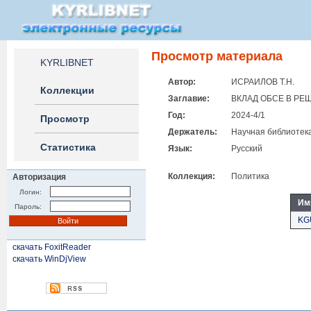
Просмотр материала
KYRLIBNET
Автор:
ИСРАИЛОВ Т.Н.
Коллекции
Заглавие:
ВКЛАД ОБСЕ В Р
Год:
2024-4/1
Просмотр
Держатель:
Научная библиотека
Статистика
Язык:
Русский
Коллекция:
Политика
Авторизация
Логин:
Им
Пароль:
KG
скачать FoxitReader
скачать WinDjView