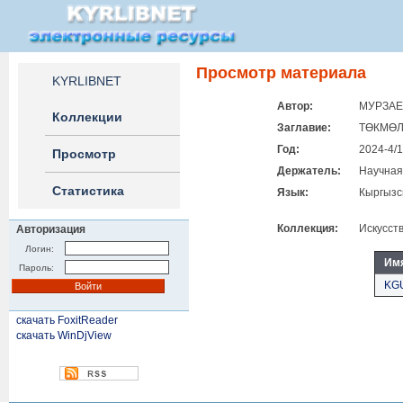
Просмотр материала
KYRLIBNET
Автор:
МУРЗАЕ
Коллекции
Заглавие:
ТӨКМӨЛ
Год:
2024-4/1
Просмотр
Держатель:
Научная
Статистика
Язык:
Кыргызс
Коллекция:
Искусст
Авторизация
Логин:
Им
Пароль:
KGU
скачать FoxitReader
скачать WinDjView