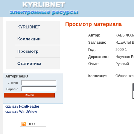
Просмотр материала
KYRLIBNET
Автор:
КАБЫЛОВА
Коллекции
Заглавие:
ИДЕАЛЫ В
Год:
2009-1
Просмотр
Держатель:
Научная Б
Статистика
Язык:
Русский
Коллекция:
Общественн
Авторизация
Логин:
Пароль:
скачать FoxitReader
скачать WinDjView