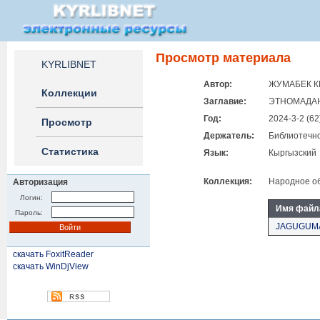
Просмотр материала
KYRLIBNET
Автор:
ЖУМАБЕК КЫ
Коллекции
Заглавие:
ЭТНОМАДАН
Год:
2024-3-2 (62
Просмотр
Держатель:
Библиотечно
Статистика
Язык:
Кыргызский
Коллекция:
Народное об
Авторизация
Логин:
Имя файл
Пароль:
JAGUGUMA
скачать FoxitReader
скачать WinDjView