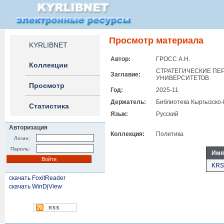
Просмотр материала
KYRLIBNET
Автор:
ГРОСС А.Н.
Коллекции
СТРАТЕГИЧЕСКИЕ ПЕ
Заглавие:
УНИВЕРСИТЕТОВ
Просмотр
Год:
2025-11
Держатель:
Библиотека Кыргызско-
Статистика
Язык:
Русский
Авторизация
Коллекция:
Политика
Логин:
Пароль:
Имя
KRS
скачать FoxitReader
скачать WinDjView