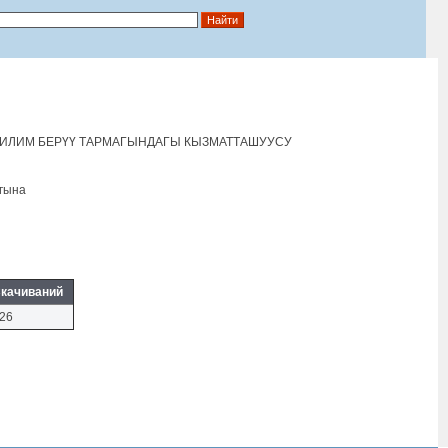
БИЛИМ БЕРҮҮ ТАРМАГЫНДАГЫ КЫЗМАТТАШУУСУ
агына
качиваний
26