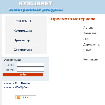
Просмотр материала
KYRLIBNET
Автор:
Коллекции
Заглавие:
Год:
Просмотр
Держатель:
Статистика
Язык:
Коллекция:
Авторизация
Логин:
Пароль:
скачать FoxitReader
скачать WinDjView