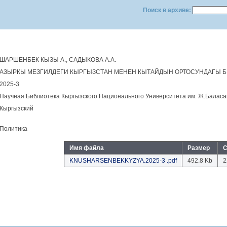
Поиск в архиве:
ШАРШЕНБЕК КЫЗЫ А., САДЫКОВА А.А.
АЗЫРКЫ МЕЗГИЛДЕГИ КЫРГЫЗСТАН МЕНЕН КЫТАЙДЫН ОРТОСУНДАГЫ 
2025-3
Научная Библиотека Кыргызского Национального Университета им. Ж.Балас
Кыргызский
Политика
Имя файла
Размер
С
KNUSHARSENBEKKYZYA.2025-3 .pdf
492.8 Kb
2