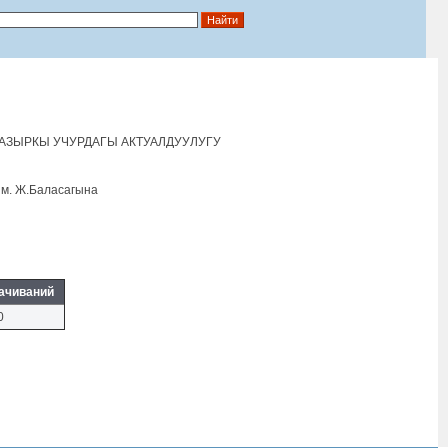
АЗЫРКЫ УЧУРДАГЫ АКТУАЛДУУЛУГУ
им. Ж.Баласагына
ачиваний
0