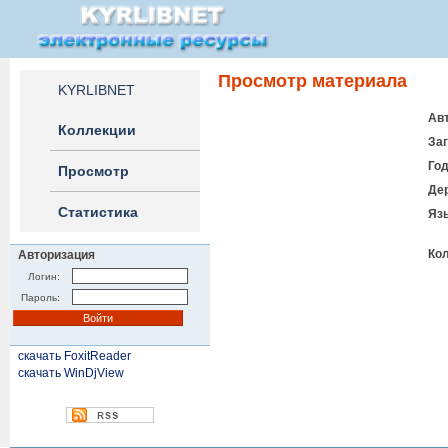
Просмотр материала
KYRLIBNET
Авт
Коллекции
Заг
Год
Просмотр
Де
Статистика
Яз
Кол
Авторизация
Логин:
Пароль:
скачать FoxitReader
скачать WinDjView