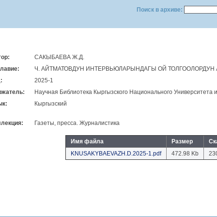
Поиск в архиве:
ор:
САКЫБАЕВА Ж.Д.
лавие:
Ч. АЙТМАТОВДУН ИНТЕРВЬЮЛАРЫНДАГЫ ОЙ ТОЛГООЛОРДУН 
:
2025-1
ржатель:
Научная Библиотека Кыргызского Национального Университета 
ык:
Кыргызский
лекция:
Газеты, пресса. Журналистика
Имя файла
Размер
Ск
KNUSAKYBAEVAZH.D.2025-1.pdf
472.98 Kb
23