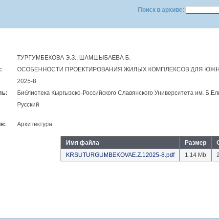
Поиск в архиве:
ТУРГУМБЕКОВА Э.З., ШАМШЫБАЕВА Б.
:
ОСОБЕННОСТИ ПРОЕКТИРОВАНИЯ ЖИЛЫХ КОМПЛЕКСОВ ДЛЯ ЮЖН
2025-8
ль:
Библиотека Кыргызско-Российского Славянского Университета им. Б.E
Русский
я:
Архитектура
Имя файла
Размер
KRSUTURGUMBEKOVAE.Z.12025-8.pdf
1.14 Mb