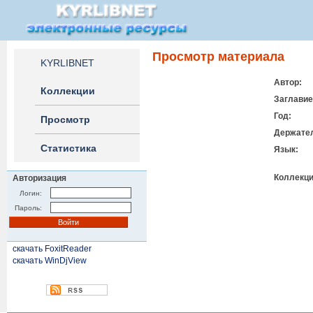
Просмотр материала
KYRLIBNET
Автор:
Коллекции
Заглавие
Год:
Просмотр
Держате
Статистика
Язык:
Коллекци
Авторизация
Логин:
Пароль:
скачать FoxitReader
скачать WinDjView