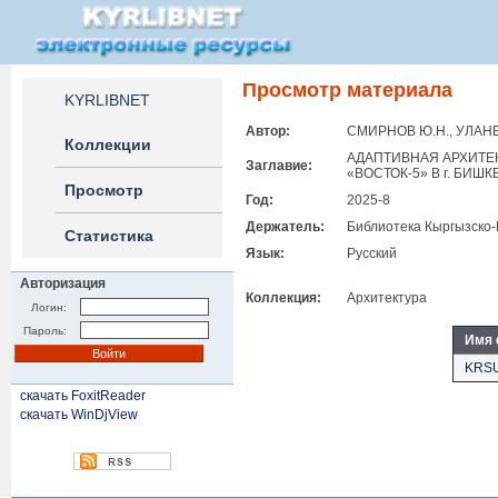
Просмотр материала
KYRLIBNET
Автор:
СМИРНОВ Ю.Н., УЛАН
Коллекции
АДАПТИВНАЯ АРХИТЕ
Заглавие:
«ВОСТОК-5» В г. БИШК
Просмотр
Год:
2025-8
Держатель:
Библиотека Кыргызско-
Статистика
Язык:
Русский
Авторизация
Коллекция:
Архитектура
Логин:
Пароль:
Имя 
KRSU
скачать FoxitReader
скачать WinDjView