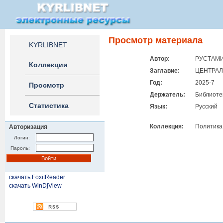
Просмотр материала
KYRLIBNET
Автор:
РУСТАМИ
Коллекции
Заглавие:
ЦЕНТРАЛ
Год:
2025-7
Просмотр
Держатель:
Библиоте
Статистика
Язык:
Русский
Коллекция:
Политика
Авторизация
Логин:
Пароль:
скачать FoxitReader
скачать WinDjView