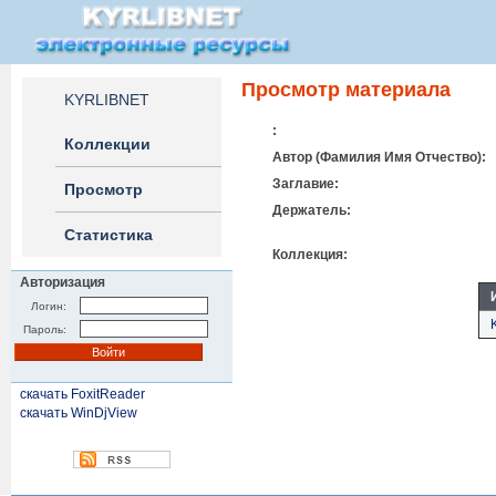
Просмотр материала
KYRLIBNET
:
Коллекции
Автор (Фамилия Имя Отчество):
Заглавие:
Просмотр
Держатель:
Статистика
Коллекция:
Авторизация
Логин:
Пароль:
скачать FoxitReader
скачать WinDjView