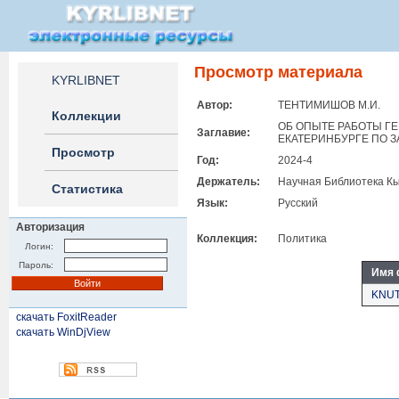
Просмотр материала
KYRLIBNET
Автор:
ТЕНТИМИШОВ М.И.
Коллекции
ОБ ОПЫТЕ РАБОТЫ Г
Заглавие:
ЕКАТЕРИНБУРГЕ ПО 
Просмотр
Год:
2024-4
Держатель:
Научная Библиотека Кы
Статистика
Язык:
Русский
Авторизация
Коллекция:
Политика
Логин:
Пароль:
Имя 
KNUT
скачать FoxitReader
скачать WinDjView