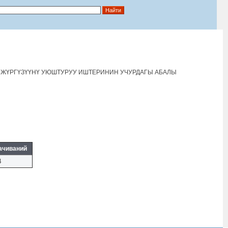
 ЖҮРГҮЗҮҮНҮ УЮШТУРУУ ИШТЕРИНИН УЧУРДАГЫ АБАЛЫ
ачиваний
4