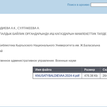
Поиск в архиве:
ИЕВА А.К., СУЛТАКЕЕВА А.
АЛДЫК БИЙЛИК ОРГАНДАРЫНДА ИШ КАГАЗДАРЫН МАМЛЕКЕТТИК ТИЛДЕ
Библиотека Кыргызского Национального Университета им. Ж.Баласагына
ий
твенное административное управление. Военные науки
Имя файла
Размер
Ск
KNUSATYBALDIEVAA.2024-4.pdf
476.38 Kb
26