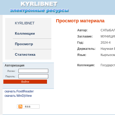
Просмотр материала
KYRLIBNET
Автор:
САТЫБАЛД
Коллекции
Заглавие:
МУНИЦИП
Год:
2024-4
Просмотр
Держатель:
Научная 
Статистика
Язык:
Кыргызск
Коллекция:
Государс
Авторизация
Логин:
Пароль:
скачать FoxitReader
скачать WinDjView