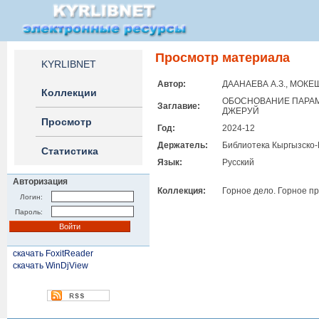
Просмотр материала
KYRLIBNET
Автор:
ДААНАЕВА А.З., МОКЕШ
Коллекции
ОБОСНОВАНИЕ ПАРАМ
Заглавие:
ДЖЕРУЙ
Просмотр
Год:
2024-12
Держатель:
Библиотека Кыргызско-
Статистика
Язык:
Русский
Авторизация
Коллекция:
Горное дело. Горное п
Логин:
Пароль:
скачать FoxitReader
скачать WinDjView