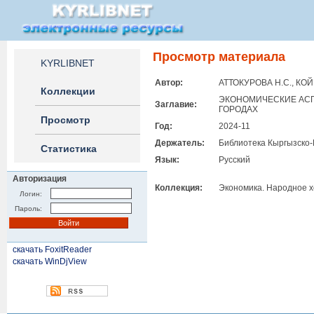
Просмотр материала
KYRLIBNET
Автор:
АТТОКУРОВА Н.С., КО
Коллекции
ЭКОНОМИЧЕСКИЕ АСП
Заглавие:
ГОРОДАХ
Просмотр
Год:
2024-11
Держатель:
Библиотека Кыргызско-
Статистика
Язык:
Русский
Авторизация
Коллекция:
Экономика. Народное х
Логин:
Пароль:
скачать FoxitReader
скачать WinDjView