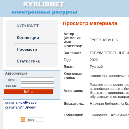
Просмотр материала
KYRLIBNET
Автор
Коллекции
(Фамилия
ТУРСУНОВА С.А.
Имя
Отчество):
Просмотр
Заглавие:
ГОСУДАРСТВЕННЫЕ 
Год:
2022
Статистика
Язык:
Русский
Авторизация
Ключевые
экономика, менеджмент
слова:
Логин:
Рассмотрены основные 
Пароль:
важнейшие аспекты бюд
Аннотация:
бюджетов, принципы м
обучающихся по напра
скачать FoxitReader
Держатель:
Научная Библиотека Кы
скачать WinDjView
Коллекция:
Экономика. Экономичес