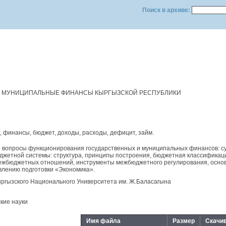
Поиск в архиве:
И МУНИЦИПАЛЬНЫЕ ФИНАНСЫ КЫРГЫЗСКОЙ РЕСПУБЛИКИ
, финансы, бюджет, доходы, расходы, дефицит, займ.
вопросы функционирования государственных и муниципальных финансов: сущ
жетной системы: структура, принципы построения, бюджетная классификация
ежбюджетных отношений, инструменты межбюджетного регулирования, основы
влению подготовки «Экономика».
ргызского Национального Университета им. Ж.Баласагына
кие науки
Имя файла
Размер
Скачи