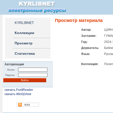
Просмотр материала
KYRLIBNET
Автор:
ЦЗЯН
Коллекции
Заглавие:
ГУМА
Год:
2024-
Просмотр
Держатель:
Библи
Статистика
Язык:
Русск
Коллекция:
Полит
Авторизация
Логин:
Пароль:
скачать FoxitReader
скачать WinDjView