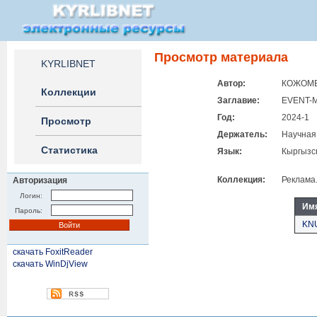
Просмотр материала
KYRLIBNET
Автор:
КОЖОМБ
Коллекции
Заглавие:
EVENT-
Год:
2024-1
Просмотр
Держатель:
Научная
Статистика
Язык:
Кыргызс
Коллекция:
Реклама
Авторизация
Логин:
Им
Пароль:
KN
скачать FoxitReader
скачать WinDjView