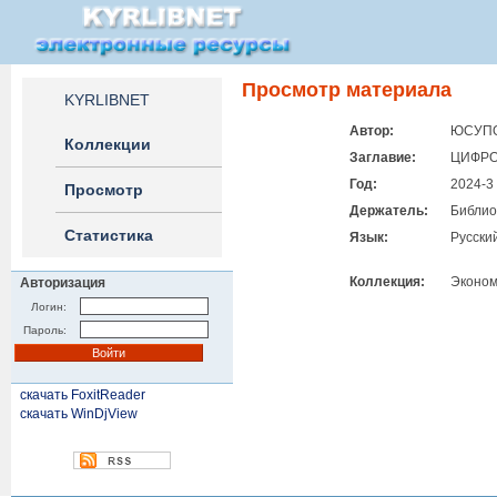
Просмотр материала
KYRLIBNET
Автор:
ЮСУПОВ
Коллекции
Заглавие:
ЦИФРО
Год:
2024-3
Просмотр
Держатель:
Библио
Статистика
Язык:
Русски
Коллекция:
Эконом
Авторизация
Логин:
Пароль:
скачать FoxitReader
скачать WinDjView