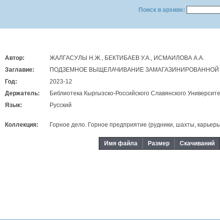
Поиск в архиве:
Автор:
ЖАЛГАСУЛЫ Н.Ж., БЕКТИБАЕВ У.А., ИСМАИЛОВА А.А.
Заглавие:
ПОДЗЕМНОЕ ВЫЩЕЛАЧИВАНИЕ ЗАМАГАЗИНИРОВАННОЙ
Год:
2023-12
Держатель:
Библиотека Кыргызско-Российского Славянского Университе
Язык:
Русский
Коллекция:
Горное дело. Горное предприятие (рудники, шахты, карьер
Имя файла
Размер
Скачиваний