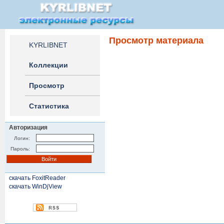
Просмотр материала
KYRLIBNET
Коллекции
Просмотр
Статистика
Авторизация
Логин:
Пароль:
скачать FoxitReader
скачать WinDjView