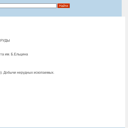
 РУДЫ
та им. Б.Eльцина
ы). Добычи нерудных ископаемых.