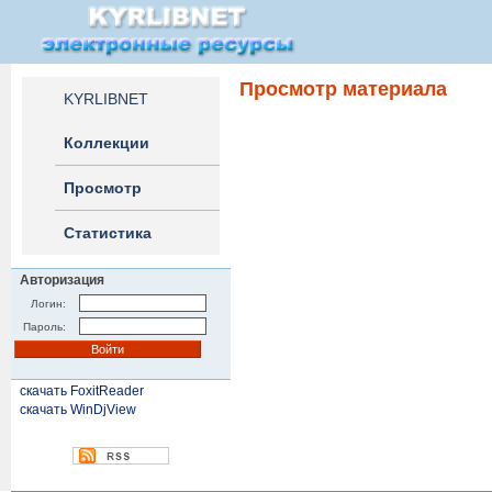
Просмотр материала
KYRLIBNET
Коллекции
Просмотр
Статистика
Авторизация
Логин:
Пароль:
скачать FoxitReader
скачать WinDjView