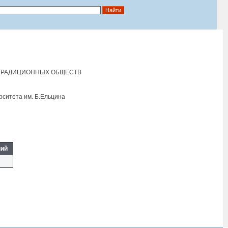
ТРАДИЦИОННЫХ ОБЩЕСТВ
рситета им. Б.Eльцина
ний