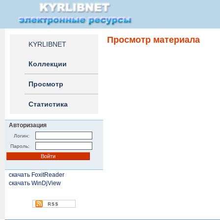
Просмотр материала
KYRLIBNET
Коллекции
Просмотр
Статистика
Авторизация
Логин:
Пароль:
скачать FoxitReader
скачать WinDjView