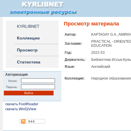
Просмотр материала
KYRLIBNET
Автор:
KAPTAGAY G.A., AMIRKH
Коллекции
PRACTICAL –ORIENTED
Заглавие:
EDUCATION
Просмотр
Год:
2022-53
Держатель:
Библиотека Иссык-Куль
Статистика
Язык:
Английский
Авторизация
Коллекция:
Народное образование
Логин:
Пароль:
скачать FoxitReader
скачать WinDjView