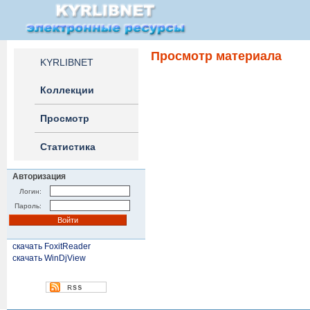
Просмотр материала
KYRLIBNET
Коллекции
Просмотр
Статистика
Авторизация
Логин:
Пароль:
скачать FoxitReader
скачать WinDjView