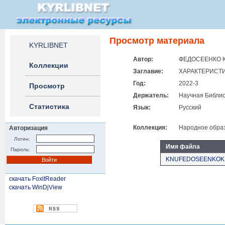
Просмотр материала
KYRLIBNET
Автор:
ФЕДОСЕЕНКО К.В
Коллекции
Заглавие:
ХАРАКТЕРИСТИ
Год:
2022-3
Просмотр
Держатель:
Научная Библио
Статистика
Язык:
Русский
Коллекция:
Народное образ
Авторизация
Логин:
Имя файла
Пароль:
KNUFEDOSEENKOK.V.
скачать FoxitReader
скачать WinDjView