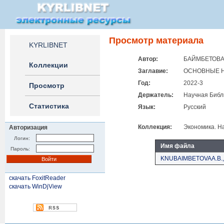
Просмотр материала
KYRLIBNET
Автор:
БАЙМБЕТОВА 
Коллекции
Заглавие:
ОСНОВНЫЕ Н
Год:
2022-3
Просмотр
Держатель:
Научная Библ
Статистика
Язык:
Русский
Коллекция:
Экономика. Н
Авторизация
Логин:
Имя файла
Пароль:
KNUBAIMBETOVAA.B.,
скачать FoxitReader
скачать WinDjView