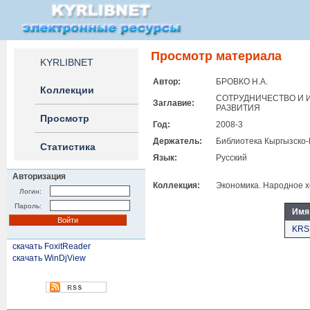
Просмотр материала
KYRLIBNET
Автор:
БРОВКО Н.А.
Коллекции
СОТРУДНИЧЕСТВО И 
Заглавие:
РАЗВИТИЯ
Просмотр
Год:
2008-3
Держатель:
Библиотека Кыргызско-
Статистика
Язык:
Русский
Авторизация
Коллекция:
Экономика. Народное х
Логин:
Пароль:
Имя
KRS
скачать FoxitReader
скачать WinDjView