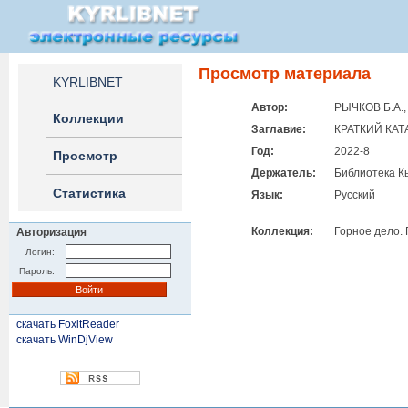
Просмотр материала
KYRLIBNET
Автор:
РЫЧКОВ Б.А.,
Коллекции
Заглавие:
КРАТКИЙ КА
Год:
2022-8
Просмотр
Держатель:
Библиотека К
Статистика
Язык:
Русский
Коллекция:
Горное дело.
Авторизация
Логин:
Пароль:
скачать FoxitReader
скачать WinDjView