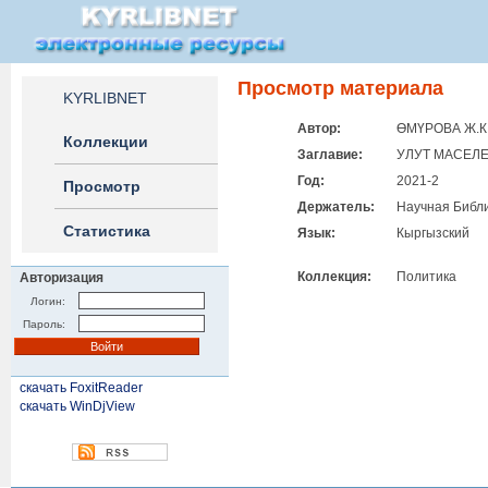
Просмотр материала
KYRLIBNET
Автор:
ӨМҮРОВА Ж.К
Коллекции
Заглавие:
УЛУТ МАСЕЛ
Год:
2021-2
Просмотр
Держатель:
Научная Библи
Статистика
Язык:
Кыргызский
Коллекция:
Политика
Авторизация
Логин:
Пароль:
скачать FoxitReader
скачать WinDjView