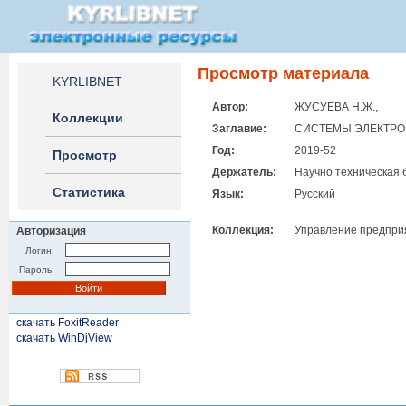
Просмотр материала
KYRLIBNET
Автор:
ЖУСУЕВА Н.Ж.,
Коллекции
Заглавие:
СИСТЕМЫ ЭЛЕКТРО
Год:
2019-52
Просмотр
Держатель:
Научно техническая 
Статистика
Язык:
Русский
Коллекция:
Управление предприя
Авторизация
Логин:
Пароль:
скачать FoxitReader
скачать WinDjView