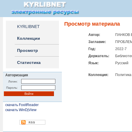
Просмотр материала
KYRLIBNET
Автор:
ПАНКОВ В
Коллекции
Заглавие:
ПРОБЛЕМ
Год:
2022-7
Просмотр
Держатель:
Библиотек
Статистика
Язык:
Русский
Коллекция:
Политика
Авторизация
Логин:
Пароль:
скачать FoxitReader
скачать WinDjView